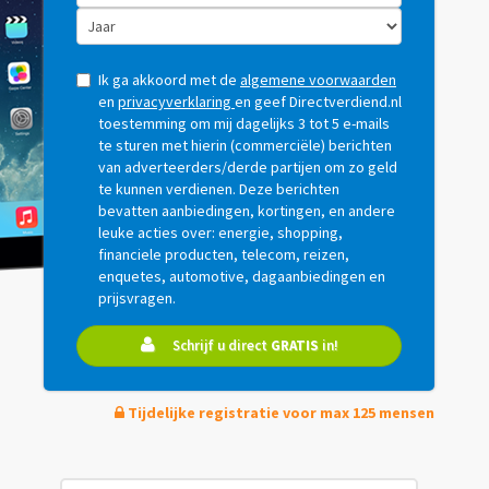
Ik ga akkoord met de
algemene voorwaarden
en
privacyverklaring
en geef Directverdiend.nl
toestemming om mij dagelijks 3 tot 5 e-mails
te sturen met hierin (commerciële) berichten
van adverteerders/derde partijen om zo geld
te kunnen verdienen. Deze berichten
bevatten aanbiedingen, kortingen, en andere
leuke acties over: energie, shopping,
financiele producten, telecom, reizen,
enquetes, automotive, dagaanbiedingen en
prijsvragen.
Schrijf u direct
GRATIS
in!
Tijdelijke registratie voor max 125 mensen