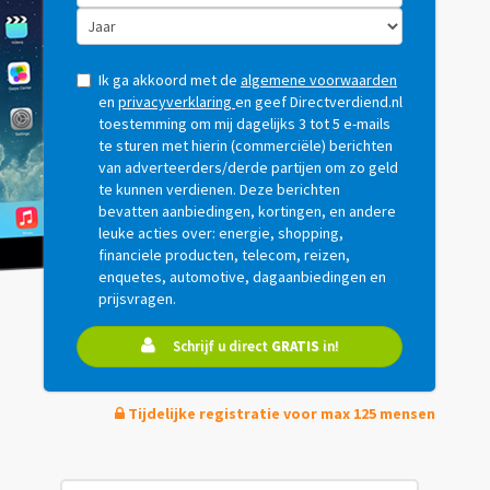
Ik ga akkoord met de
algemene voorwaarden
en
privacyverklaring
en geef Directverdiend.nl
toestemming om mij dagelijks 3 tot 5 e-mails
te sturen met hierin (commerciële) berichten
van adverteerders/derde partijen om zo geld
te kunnen verdienen. Deze berichten
bevatten aanbiedingen, kortingen, en andere
leuke acties over: energie, shopping,
financiele producten, telecom, reizen,
enquetes, automotive, dagaanbiedingen en
prijsvragen.
Schrijf u direct
GRATIS
in!
Tijdelijke registratie voor max 125 mensen