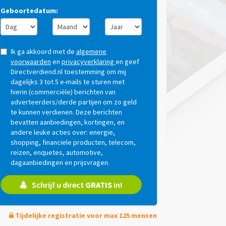
Geboortedatum:
Ik ga akkoord met de
algemene
voorwaarden
en
privacyverklaring
en geef
Directverdiend.nl toestemming om mij
dagelijks 3 tot 5 e-mails te sturen met
hierin (commerciële) berichten van
adverteerders/derde partijen om zo geld
te kunnen verdienen. Deze berichten
bevatten aanbiedingen, kortingen, en
andere leuke acties over: energie,
shopping, financiele producten, telecom,
reizen, enquetes, automotive,
dagaanbiedingen en prijsvragen.
Schrijf u direct
GRATIS
in!
Tijdelijke registratie voor max 125 mensen