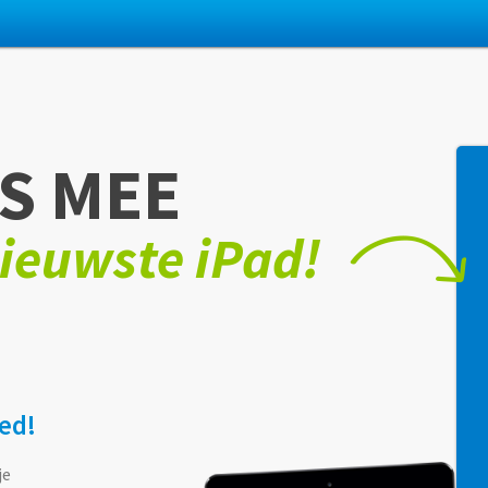
S MEE
ieuwste iPad!
eed!
je