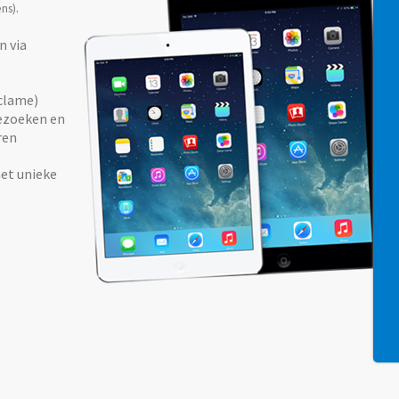
.
ns)
n via
eclame)
bezoeken en
ren
et unieke