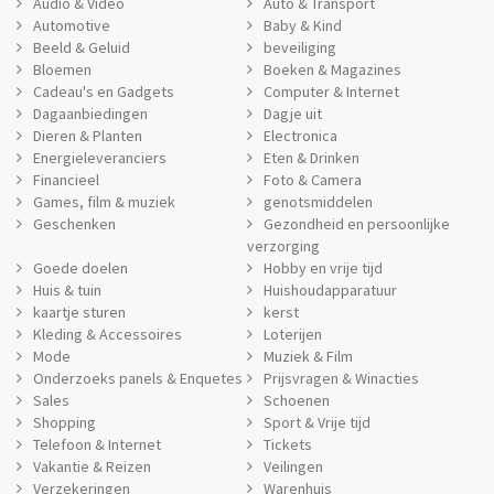
Audio & Video
Auto & Transport
Automotive
Baby & Kind
Beeld & Geluid
beveiliging
Bloemen
Boeken & Magazines
Cadeau's en Gadgets
Computer & Internet
Dagaanbiedingen
Dagje uit
Dieren & Planten
Electronica
Energieleveranciers
Eten & Drinken
Financieel
Foto & Camera
Games, film & muziek
genotsmiddelen
Geschenken
Gezondheid en persoonlijke
verzorging
Goede doelen
Hobby en vrije tijd
Huis & tuin
Huishoudapparatuur
kaartje sturen
kerst
Kleding & Accessoires
Loterijen
Mode
Muziek & Film
Onderzoeks panels & Enquetes
Prijsvragen & Winacties
Sales
Schoenen
Shopping
Sport & Vrije tijd
Telefoon & Internet
Tickets
Vakantie & Reizen
Veilingen
Verzekeringen
Warenhuis