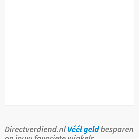
Directverdiend.nl
Véél geld
besparen
op jouw favoriete winkels