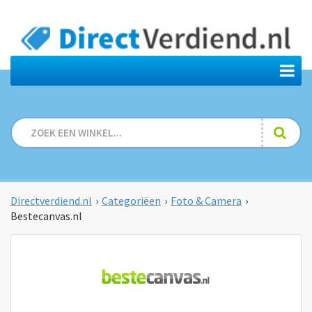
Directverdiend.nl
›
Categoriëen
›
Foto & Camera
›
Bestecanvas.nl