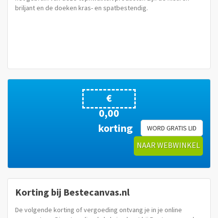
briljant en de doeken kras- en spatbestendig.
€
0,00
korting
WORD GRATIS LID
NAAR WEBWINKEL
Korting bij Bestecanvas.nl
De volgende korting of vergoeding ontvang je in je online